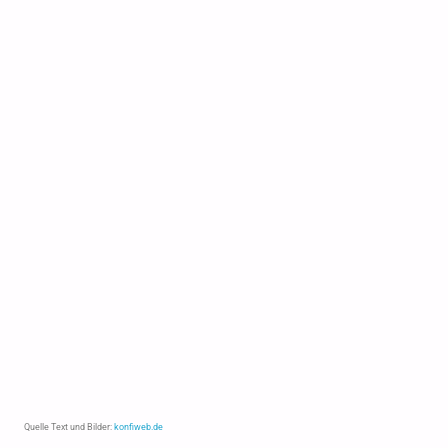
Quelle Text und Bilder:
konfiweb.de