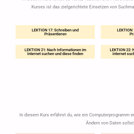
Kurses ist das zielgerichtete Einsetzen von Suchma
LEKTION 17: Schreiben und
LEKTION 1
Präsentieren
Pr
LEKTION 21: Nach Informationen im
LEKTION 22: N
Internet suchen und diese finden
Internet suc
In diesem Kurs erfährst du, wie ein Computerprogramm 
Ändern von Daten sollst