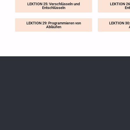
LEKTION 25: Verschlüsseln und
LEKTION 26:
Entschlüsseln
Ent
LEKTION 29: Programmieren von
LEKTION 30:
Abläufen